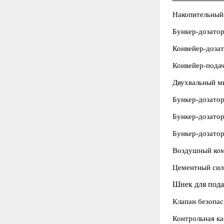
Накопительный
Бункер-дозато
Конвейер-доза
Конвейер-пода
Двухвальный м
Бункер-дозатор
Бункер-дозато
Бункер-дозатор
Воздушный ком
Цементный сил
Шнек для пода
Клапан безопас
Контрольная ка