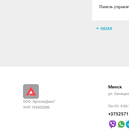
Панель управле
НАЗАД
Минск
ул. Селицк
ООО "АртконДеко"
Пн-Пт: 9:00-
УНП 193305286
+3752571